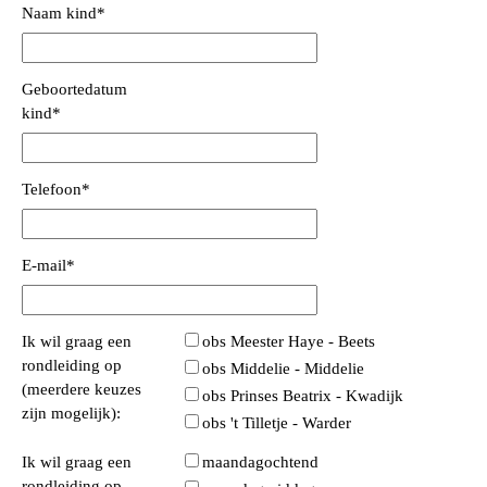
Naam kind
*
Geboortedatum
kind
*
Telefoon
*
E-mail
*
Ik wil graag een
obs Meester Haye - Beets
rondleiding op
obs Middelie - Middelie
(meerdere keuzes
obs Prinses Beatrix - Kwadijk
zijn mogelijk):
obs 't Tilletje - Warder
Ik wil graag een
maandagochtend
rondleiding op